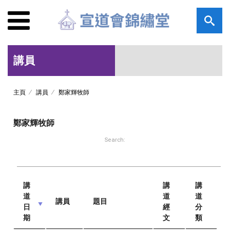
講員
主頁
講員
鄭家輝牧師
鄭家輝牧師
Search:
講
講
講
道
道
道
講員
題目
日
經
分
期
文
類