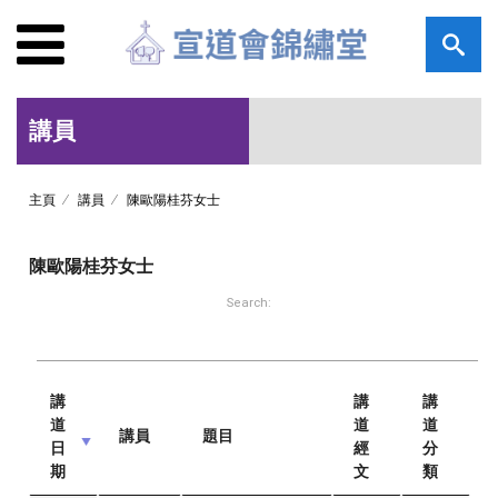
講員
主頁
講員
陳歐陽桂芬女士
陳歐陽桂芬女士
Search:
講
講
講
道
道
道
講員
題目
日
經
分
期
文
類