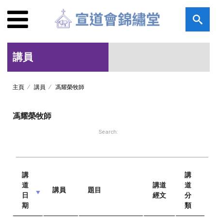
講員
主頁
講員
馮耀榮牧師
馮耀榮牧師
Search:
講
講
道
講道
道
講員
題目
日
經文
分
期
類