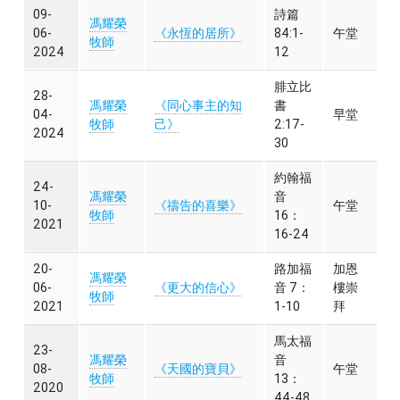
09-
詩篇
馮耀榮
06-
《永恆的居所》
84:1-
午堂
牧師
2024
12
腓立比
28-
馮耀榮
《同心事主的知
書
04-
早堂
牧師
己》
2:17-
2024
30
約翰福
24-
馮耀榮
音
10-
《禱告的喜樂》
午堂
牧師
16：
2021
16-24
20-
路加福
加恩
馮耀榮
06-
《更大的信心》
音 7：
樓崇
牧師
2021
1-10
拜
馬太福
23-
馮耀榮
音
08-
《天國的寶貝》
午堂
牧師
13：
2020
44-48