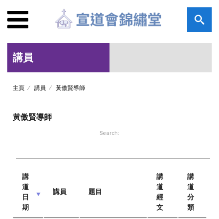
講員
主頁
講員
黃傲賢導師
黃傲賢導師
Search:
講
講
講
道
道
道
講員
題目
日
經
分
期
文
類