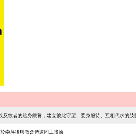
以及牧者的貼身餵養，建立彼此守望、委身服待、互相代求的肢
可於崇拜後與教會傳道同工接洽。