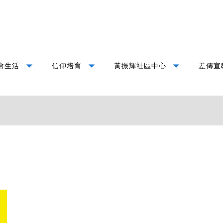
arrow_drop_down
arrow_drop_down
arrow_drop_down
會生活
信仰培育
黃振輝社區中心
差傳宣