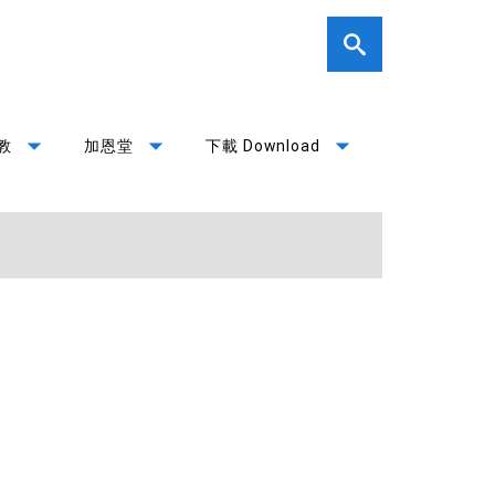
arrow_drop_down
arrow_drop_down
arrow_drop_down
教
加恩堂
下載 Download