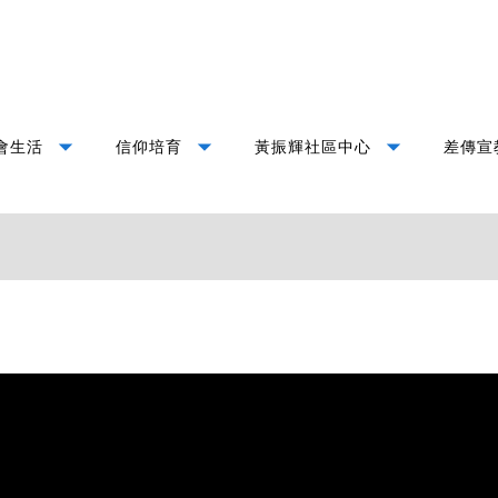
arrow_drop_down
arrow_drop_down
arrow_drop_down
會生活
信仰培育
黃振輝社區中心
差傳宣