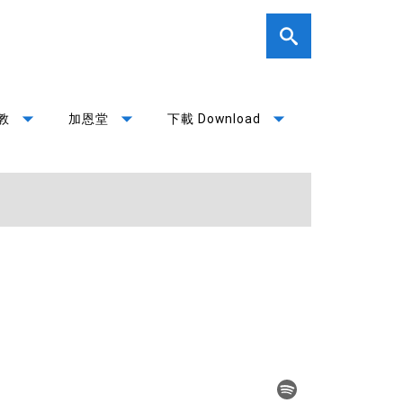
arrow_drop_down
arrow_drop_down
arrow_drop_down
教
加恩堂
下載 Download