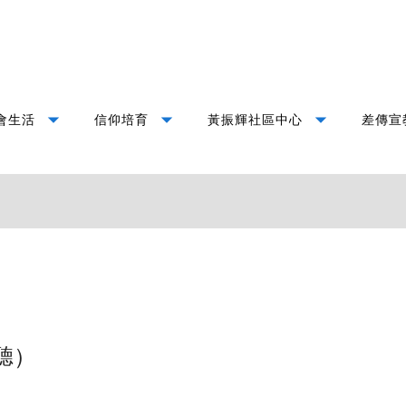
arrow_drop_down
arrow_drop_down
arrow_drop_down
會生活
信仰培育
黃振輝社區中心
差傳宣
聽）