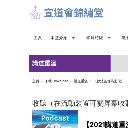
arrow_drop_down
arrow_drop_down
主頁
本堂介紹
崇拜時段
教
講道重溫
主頁
下載 Download
講道重溫
《效法基督為主僕》
收聽（在流動裝置可關屏幕收