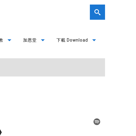
arrow_drop_down
arrow_drop_down
arrow_drop_down
教
加恩堂
下載 Download