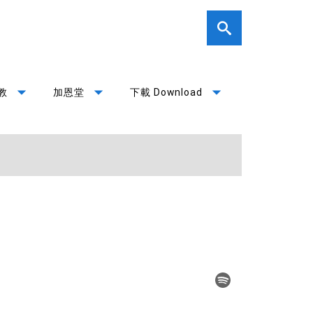
arrow_drop_down
arrow_drop_down
arrow_drop_down
教
加恩堂
下載 Download