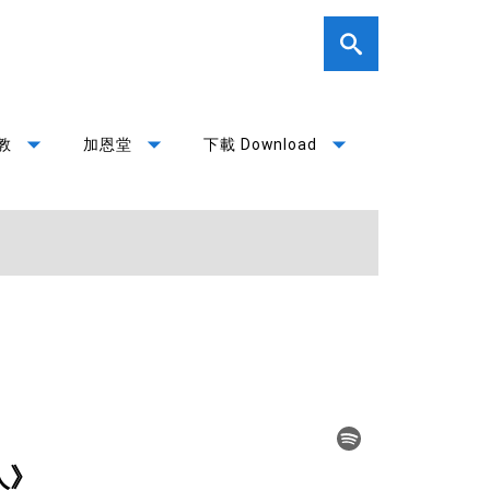
arrow_drop_down
arrow_drop_down
arrow_drop_down
教
加恩堂
下載 Download