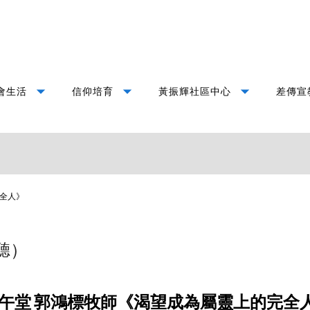
arrow_drop_down
arrow_drop_down
arrow_drop_down
會生活
信仰培育
黃振輝社區中心
差傳宣
全人》
聽）