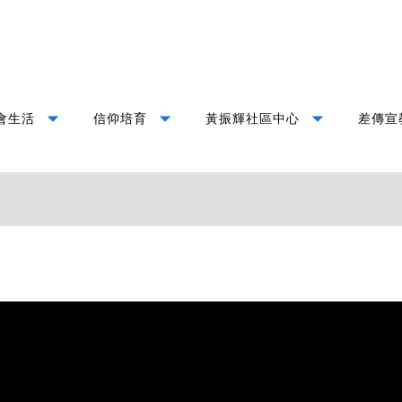
arrow_drop_down
arrow_drop_down
arrow_drop_down
會生活
信仰培育
黃振輝社區中心
差傳宣