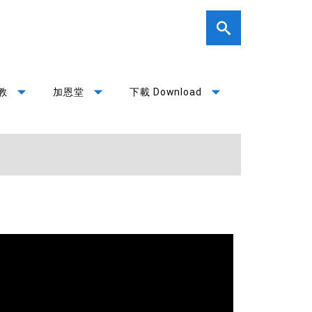
arrow_drop_down
arrow_drop_down
arrow_drop_down
教
加恩堂
下載 Download