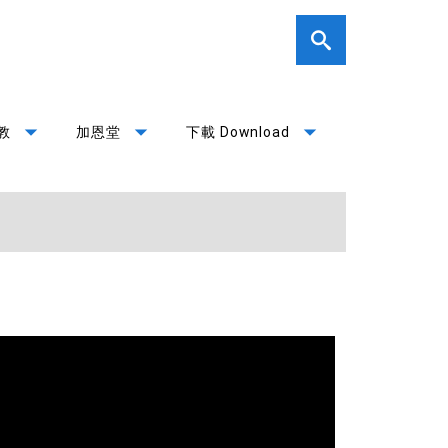
arrow_drop_down
arrow_drop_down
arrow_drop_down
教
加恩堂
下載 Download