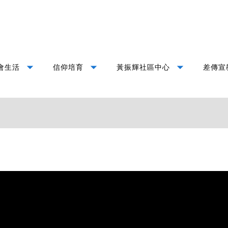
arrow_drop_down
arrow_drop_down
arrow_drop_down
會生活
信仰培育
黃振輝社區中心
差傳宣