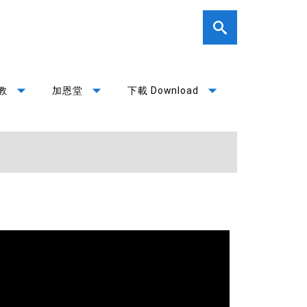
arrow_drop_down
arrow_drop_down
arrow_drop_down
教
加恩堂
下載 Download