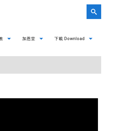
arrow_drop_down
arrow_drop_down
arrow_drop_down
教
加恩堂
下載 Download