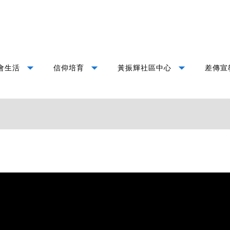
arrow_drop_down
arrow_drop_down
arrow_drop_down
會生活
信仰培育
黃振輝社區中心
差傳宣