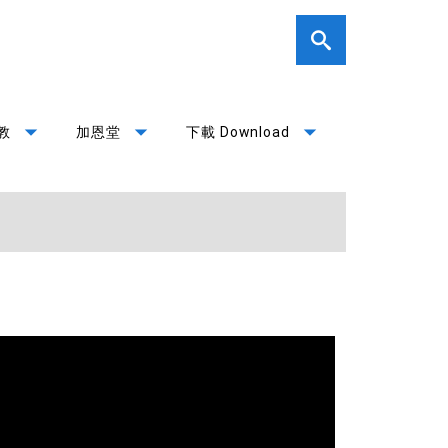
arrow_drop_down
arrow_drop_down
arrow_drop_down
教
加恩堂
下載 Download