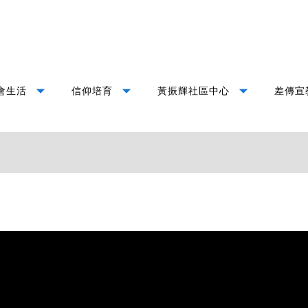
arrow_drop_down
arrow_drop_down
arrow_drop_down
會生活
信仰培育
黃振輝社區中心
差傳宣