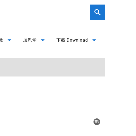
arrow_drop_down
arrow_drop_down
arrow_drop_down
教
加恩堂
下載 Download